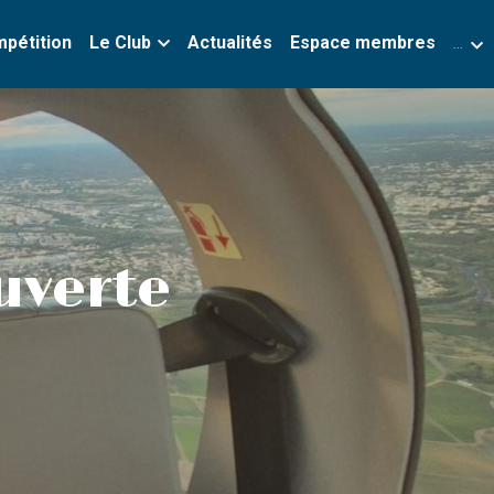
mpétition
Le Club
Actualités
Espace membres
…
uverte