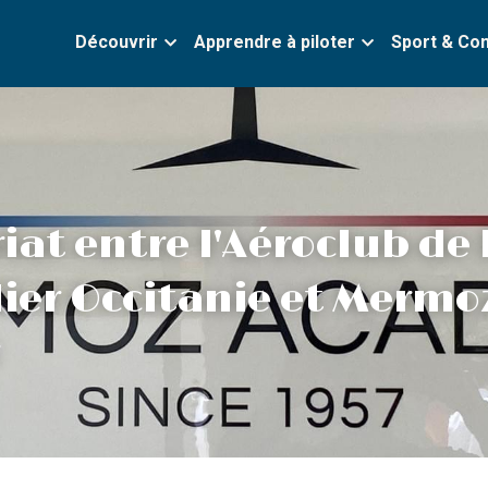
Découvrir
Apprendre à piloter
Sport & Co
at entre l'Aéroclub de l
ier Occitanie et Mermoz
 