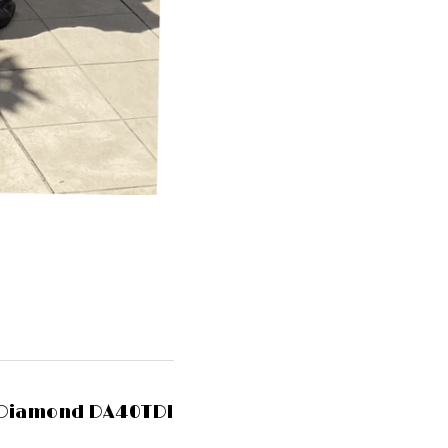
u Diamond DA40TDI